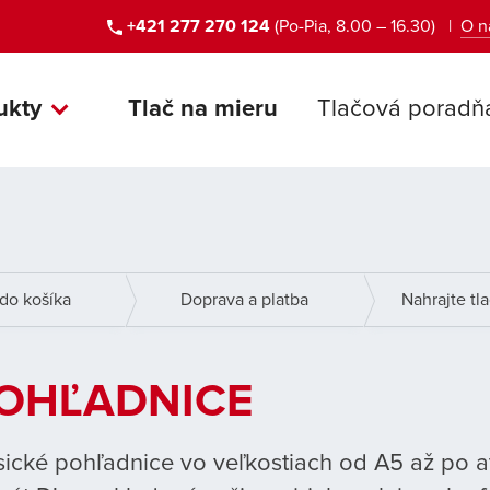
+421 277 270 124
(Po-Pia, 8.00 – 16.30)
O n
ukty
Tlač na mieru
Tlačová poradň
do košíka
Doprava a platba
Nahrajte tl
OHĽADNICE
sické pohľadnice vo veľkostiach od A5 až po a