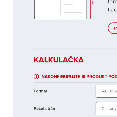
for
tla
P
KALKULAČKA
1
NAKONFIGURUJTE SI PRODUKT POD
Formát
A6 (105
Počet strán
2 strany 