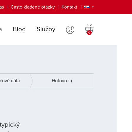
ás
Často kladené otázky
Kontakt
Vstúpiť
Prihlásenie
a
Blog
Služby
do
do
košíka
používateľského
účtu
ačové dáta
Hotovo :-)
typický