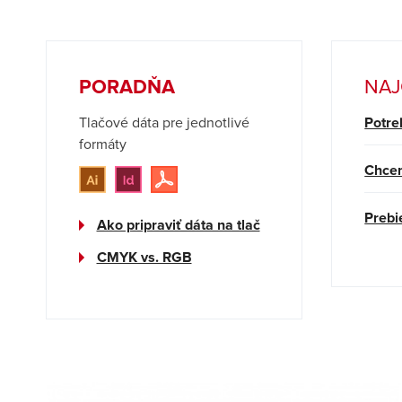
PORADŇA
NAJ
Tlačové dáta pre jednotlivé
Potre
formáty
Chcem
Prebi
Ako pripraviť dáta na tlač
CMYK vs. RGB