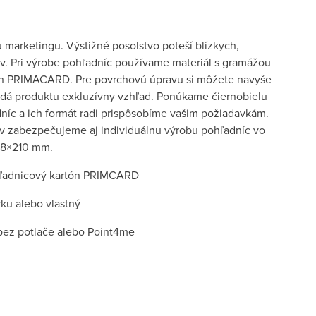
 marketingu. Výstižné posolstvo poteší blízkych,
ov. Pri výrobe pohľadníc používame materiál s gramážou
n PRIMACARD. Pre povrchovú úpravu si môžete navyše
odá produktu exkluzívny vzhľad. Ponúkame čiernobielu
dníc a ich formát radi prispôsobíme vašim požiadavkám.
 zabezpečujeme aj individuálnu výrobu pohľadníc vo
48×210 mm.
adnicový kartón PRIMCARD
rku alebo vlastný
 bez potlače alebo Point4me