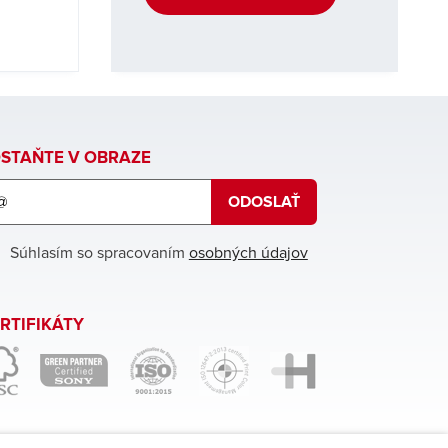
STAŇTE V OBRAZE
ODOSLAŤ
hláste
Súhlasím so spracovaním
osobných údajov
ber
slettera
RTIFIKÁTY