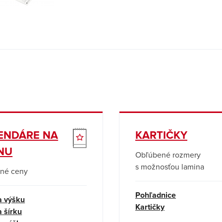
ENDÁRE NA
KARTIČKY
NU
Obľúbené rozmery
s možnosťou lamina
né ceny
Pohľadnice
a výšku
Kartičky
 šírku