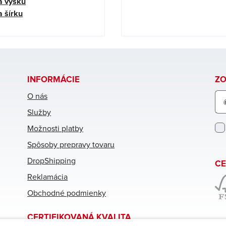
a výšku
 šírku
INFORMÁCIE
ZO
O nás
Pri
Služby
sa
Možnosti platby
na
od
Spôsoby prepravy tovaru
new
DropShipping
CE
Reklamácia
Obchodné podmienky
CERTIFIKOVANÁ KVALITA