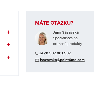
MÁTE OTÁZKU?
Jana Sázavská
Špecialistka na
orezané produkty
+420 537 001 537
jsazavska@point4me.com