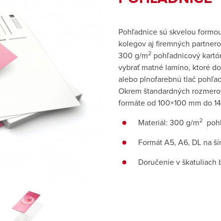
Pohľadnice sú skvelou formou
kolegov aj firemných partner
2
300 g/m
pohľadnicový kartó
vybrať matné lamino, ktoré d
alebo plnofarebnú tlač pohľa
Okrem štandardných rozmerov
formáte od 100×100 mm do 1
2
Materiál: 300 g/m
pohľ
Formát A5, A6, DL na ší
Doručenie v škatuliach