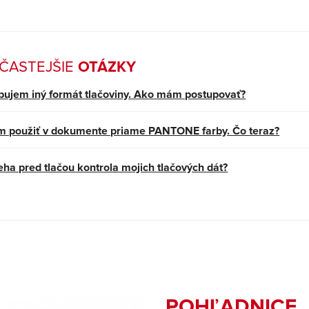
ČASTEJŠIE
OTÁZKY
bujem iný formát tlačoviny. Ako mám postupovať?
 použiť v dokumente priame PANTONE farby. Čo teraz?
eha pred tlačou kontrola mojich tlačových dát?
POHĽADNICE