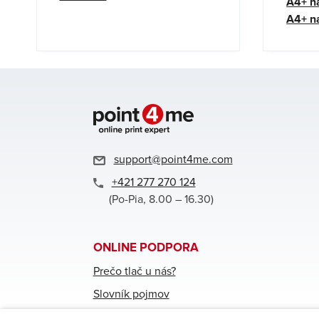
A4+ n
A4+ na
support@point4me.com
+421 277 270 124
(Po-Pia, 8.00 – 16.30)
ONLINE PODPORA
Prečo tlač u nás?
Slovník pojmov
Často kladené otázky