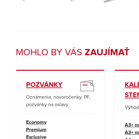
MOHLO BY VÁS
ZAUJÍMAŤ
POZVÁNKY
KAL
STE
Oznámenia, novoročenky, PF,
pozvánky na oslavy
Výhod
Economy
A3+ n
Premium
A3+ na
Exclusive