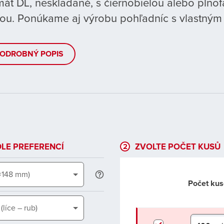
mát DL, neskladané, s čiernobielou alebo plno
čou. Ponúkame aj výrobu pohľadníc s vlastným
ODROBNÝ POPIS
2
LE PREFERENCÍ
ZVOLTE POČET KUSŮ
×148 mm)
Počet kus
(líce – rub)