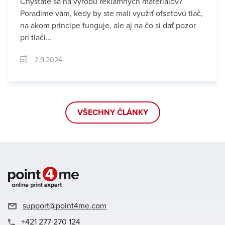
Chystáte sa na výrobu reklamných materiálov?
Poradíme vám, kedy by ste mali využiť ofsetovú tlač,
na akom princípe funguje, ale aj na čo si dať pozor
pri tlači...
2.9.2024
VŠECHNY ČLÁNKY
support@point4me.com
+421 277 270 124