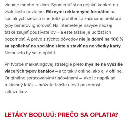
vídame mnoho reklám. Spomenúť si na nejakú konkrétnu
však často nevieme.
Rôznymi reklamnými formátmi
na
sociálnych sieťach sme totiž prehltení a začíname niektoré
typy banerov ignorovať. Na internete je navyše naozaj
ťažké zaujať používateľov – a ešte ťažšie je udržať ich
pozornosť. A práve z týchto dôvodov
nie je dobré na 100 %
sa spoliehať na sociálne siete a staviť na ne všetky karty
.
Nemuselo by sa to oplatiť.
Pri tvorbe marketingovej stratégie preto
myslite na využitie
viacerých typov kanálov
– a to tak v online, ako aj v offline.
Originálne spracovanými tlačovinami – ako je napríklad
reklamný leták – môžete ľahšie uloviť pozornosť
zákazníkov.
LETÁKY BODUJÚ: PREČO SA OPLATIA?