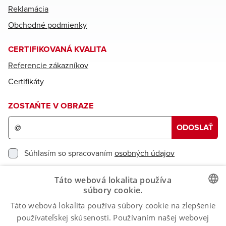
Reklamácia
Obchodné podmienky
CERTIFIKOVANÁ KVALITA
Referencie zákazníkov
Certifikáty
ZOSTAŇTE V OBRAZE
ODOSLAŤ
Prihláste
sa
Súhlasím so spracovaním
osobných údajov
na
odber
Táto webová lokalita používa
newslettera
CERTIFIKÁTY
súbory cookie.
Táto webová lokalita používa súbory cookie na zlepšenie
CZECH
používateľskej skúsenosti. Používaním našej webovej
SLOVAK