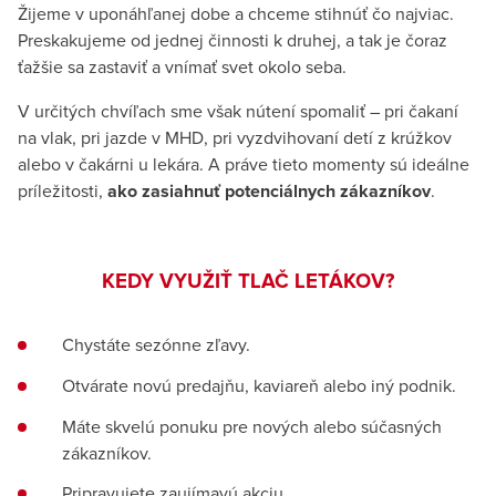
Žijeme v uponáhľanej dobe a chceme stihnúť čo najviac.
Preskakujeme od jednej činnosti k druhej, a tak je čoraz
ťažšie sa zastaviť a vnímať svet okolo seba.
V určitých chvíľach sme však nútení spomaliť – pri čakaní
na vlak, pri jazde v MHD, pri vyzdvihovaní detí z krúžkov
alebo v čakárni u lekára. A práve tieto momenty sú ideálne
príležitosti,
ako zasiahnuť potenciálnych zákazníkov
.
KEDY VYUŽIŤ TLAČ LETÁKOV?
Chystáte sezónne zľavy.
Otvárate novú predajňu, kaviareň alebo iný podnik.
Máte skvelú ponuku pre nových alebo súčasných
zákazníkov.
Pripravujete zaujímavú akciu.