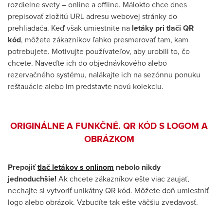
rozdielne svety – online a offline. Málokto chce dnes
prepisovať zložitú URL adresu webovej stránky do
prehliadača. Keď však umiestnite na
letáky pri tlači QR
kód
, môžete zákazníkov ľahko presmerovať tam, kam
potrebujete. Motivujte používateľov, aby urobili to, čo
chcete. Naveďte ich do objednávkového alebo
rezervačného systému, nalákajte ich na sezónnu ponuku
reštauácie alebo im predstavte novú kolekciu.
ORIGINÁLNE A FUNKČNÉ. QR KÓD S LOGOM A
OBRÁZKOM
Prepojiť
tlač letákov s onlinom
nebolo nikdy
jednoduchšie!
Ak chcete zákazníkov ešte viac zaujať,
nechajte si vytvoriť unikátny QR kód. Môžete doň umiestniť
logo alebo obrázok. Vzbudíte tak ešte väčšiu zvedavosť.