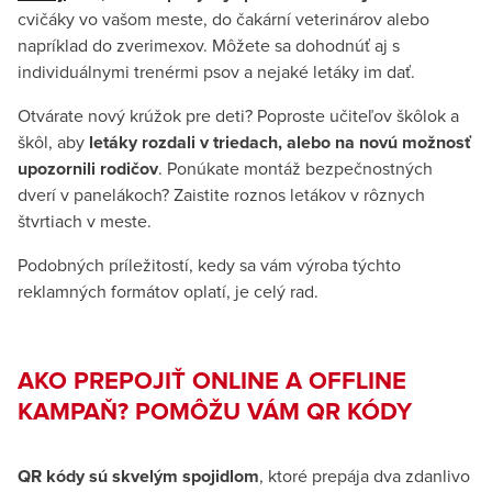
cvičáky vo vašom meste, do čakární veterinárov alebo
napríklad do zverimexov. Môžete sa dohodnúť aj s
individuálnymi trenérmi psov a nejaké letáky im dať.
Otvárate nový krúžok pre deti? Poproste učiteľov škôlok a
škôl, aby
letáky rozdali v triedach, alebo na novú možnosť
upozornili rodičov
. Ponúkate montáž bezpečnostných
dverí v panelákoch? Zaistite roznos letákov v rôznych
štvrtiach v meste.
Podobných príležitostí, kedy sa vám výroba týchto
reklamných formátov oplatí, je celý rad.
AKO PREPOJIŤ ONLINE A OFFLINE
KAMPAŇ? POMÔŽU VÁM QR KÓDY
QR kódy sú skvelým spojidlom
, ktoré prepája dva zdanlivo