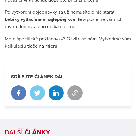
Počas chvíľky sa tak dozviete približnú cenu.
Po vytvorení objednávky sa už nemusíte o nič starať.
Letáky vytlačíme v najlepšej kvalite
a pošleme vám ich
rovno domov alebo do kancelárie.
Máte špecifické požiadavky? Ozvite sa nám. Vytvoríme vám
kalkuláciu
tlače na mieru
.
SDÍLEJTE ČLÁNEK DÁL
DALŠÍ
ČLÁNKY