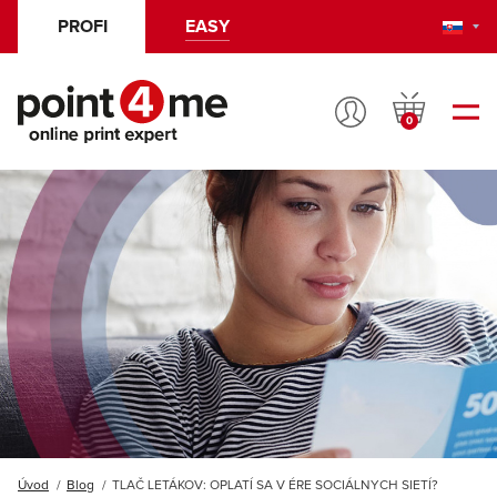
EASY
PROFI
Vstúpiť
Prihlásenie
Otvor
do
menu
do
košíka
používateľské
účtu
Úvod
Blog
TLAČ LETÁKOV: OPLATÍ SA V ÉRE SOCIÁLNYCH SIETÍ?