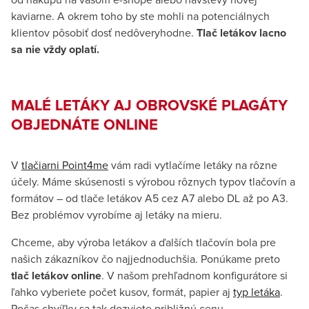
od nákupu na vašom e-shope alebo návštevy novej
kaviarne. A okrem toho by ste mohli na potenciálnych
klientov pôsobiť dosť nedôveryhodne.
Tlač letákov lacno
sa nie vždy oplatí.
MALÉ LETÁKY AJ OBROVSKÉ PLAGÁTY
OBJEDNÁTE ONLINE
V
tlačiarni Point4me
vám radi vytlačíme letáky na rôzne
účely. Máme skúsenosti s výrobou rôznych typov tlačovín a
formátov – od tlače letákov A5 cez A7 alebo DL až po A3.
Bez problémov vyrobíme aj letáky na mieru.
Chceme, aby výroba letákov a ďalších tlačovín bola pre
našich zákazníkov čo najjednoduchšia. Ponúkame preto
tlač letákov online
. V našom prehľadnom konfigurátore si
ľahko vyberiete počet kusov, formát, papier aj
typ letáka
.